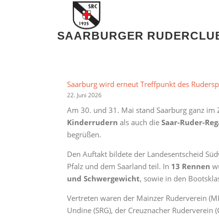
Zum
Inhalt
springen
SAARBURGER RUDERCLUB 
Saarburg wird erneut Treffpunkt des Rudersp
22. Juni 2026
Am 30. und 31. Mai stand Saarburg ganz im 
Kinderrudern
als auch die
Saar-Ruder-Reg
begrüßen.
Den Auftakt bildete der Landesentscheid S
Pfalz und dem Saarland teil. In
13 Rennen
wu
und Schwergewicht
, sowie in den Bootskl
Vertreten waren der Mainzer Ruderverein (MRV
Undine (SRG), der Creuznacher Ruderverein (C