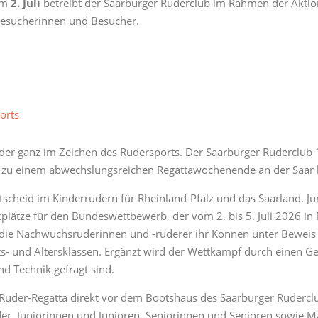
 Am
2. Juli
betreibt der Saarburger Ruderclub im Rahmen der Akti
e Besucherinnen und Besucher.
orts
er ganz im Zeichen des Rudersports. Der Saarburger Ruderclub 192
ler zu einem abwechslungsreichen Regattawochenende an der Saar
scheid im Kinderrudern für Rheinland-Pfalz und das Saarland. J
plätze für den Bundeswettbewerb, der vom 2. bis 5. Juli 2026 in
die Nachwuchsruderinnen und -ruderer ihr Können unter Beweis 
- und Altersklassen. Ergänzt wird der Wettkampf durch einen Ge
nd Technik gefragt sind.
r-Ruder-Regatta direkt vor dem Bootshaus des Saarburger Ruderclu
der, Juniorinnen und Junioren, Seniorinnen und Senioren sowie M