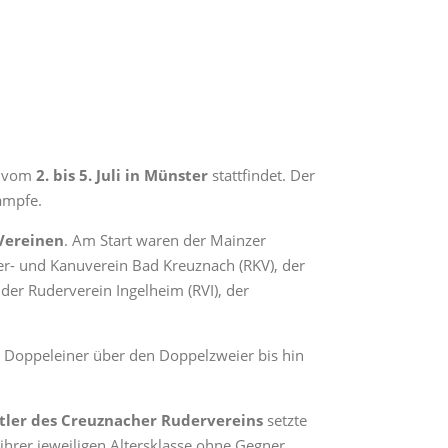
r vom
2. bis 5. Juli in Münster
stattfindet. Der
ämpfe.
Vereinen
. Am Start waren der Mainzer
der- und Kanuverein Bad Kreuznach (RKV), der
 der Ruderverein Ingelheim (RVI), der
Doppeleiner über den Doppelzweier bis hin
tler des Creuznacher Rudervereins
setzte
ihrer jeweiligen Altersklasse ohne Gegner