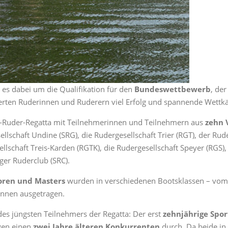
g es dabei um die Qualifikation für den
Bundeswettbewerb
, de
ierten Ruderinnen und Ruderern viel Erfolg und spannende Wettk
ar-Ruder-Regatta mit Teilnehmerinnen und Teilnehmern aus
zehn 
llschaft Undine (SRG), die Rudergesellschaft Trier (RGT), der Ru
lschaft Treis-Karden (RGTK), die Rudergesellschaft Speyer (RGS),
ger Ruderclub (SRC).
ioren und Masters
wurden in verschiedenen Bootsklassen – vom 
ennen ausgetragen.
es jüngsten Teilnehmers der Regatta: Der erst
zehnjährige Spor
gen einen
zwei Jahre älteren Konkurrenten
durch. Da beide in 