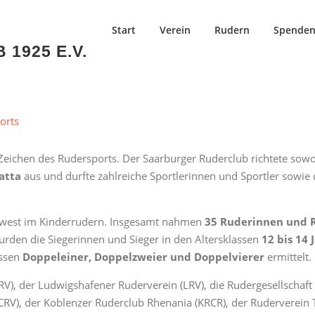
Start
Verein
Rudern
Spende
1925 E.V.
orts
Zeichen des Rudersports. Der Saarburger Ruderclub richtete sow
atta
aus und durfte zahlreiche Sportlerinnen und Sportler sowie
üdwest im Kinderrudern. Insgesamt nahmen
35 Ruderinnen und R
rden die Siegerinnen und Sieger in den Altersklassen
12 bis 14 
assen
Doppeleiner, Doppelzweier und Doppelvierer
ermittelt.
), der Ludwigshafener Ruderverein (LRV), die Rudergesellschaft 
RV), der Koblenzer Ruderclub Rhenania (KRCR), der Ruderverein T