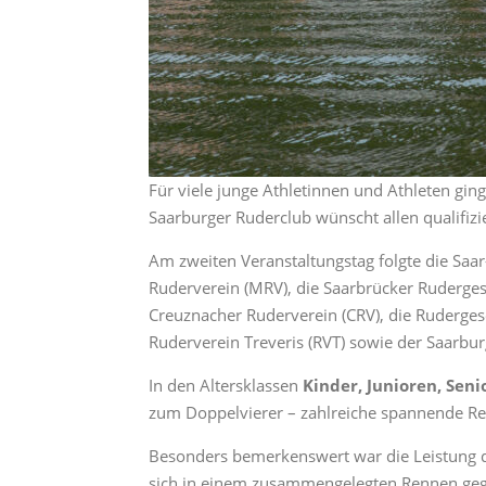
Für viele junge Athletinnen und Athleten gin
Saarburger Ruderclub wünscht allen qualifiz
Am zweiten Veranstaltungstag folgte die Sa
Ruderverein (MRV), die Saarbrücker Rudergese
Creuznacher Ruderverein (CRV), die Rudergesel
Ruderverein Treveris (RVT) sowie der Saarbur
In den Altersklassen
Kinder, Junioren, Sen
zum Doppelvierer – zahlreiche spannende R
Besonders bemerkenswert war die Leistung d
sich in einem zusammengelegten Rennen ge