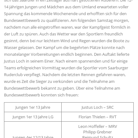
sich das Saarufer in ein Zeltlager aus hart gesottenen Ruderern. Die 12-
14 jährigen Jungen und Mädchen aus dem Umland erwarteten voller
Spannung das kommende Wochenende und erhofften sich für den
Bundeswettbewerb zu qualifizieren. Am folgenden Samstag morgen,
nachdem nun alle eingetroffen waren, war der Kampfgeist förmlich in
der Luft zu spüren. Auch das Wetter war den Sportlern freundlich
gesinnt, denn bei nur leichtem Wind und Regen wurden die Boote zu
Wasser gelassen. Der Kampf um die begehrten Plätze konnte nach
monatelanger Vorbereitungen endlich beginnen. Den Auftakt lieferte
Justus Loch in seinem Einer. Nach einem spannenden und für einige
Teams erfolgreichen Vormittag wurden die Sportler vom Saarburger
Ruderclub verpflegt. Nachdem die letzten Rennen gefahren waren,
wurde es Zeit die Sieger zu verkünden und die Teilnahme am
Bundeswettbewerb bekannt zu geben. Über eine Teilnahme am
Bundeswettbewerb konnten sich freuen:
Jungen 1er 13 Jahre
Justus Loch – SRC
Jungen 1er 13 Jahre LG
Florian Thielen – RVT
Leon Hoffeller – MRV
Philipp Grebner
Jungen 4er 12/13 Jahre
Reimund Schultz