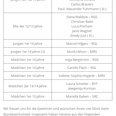
Carlos Brauers
Paul- Alexander Fuhrmann ( St.)
Daria Waldow – RGS
Christian Baier
Mix 4er 12/13 Jahre
Luca Pischem
Janis Wagner
Emely Just ( St.)
Jungen 1er 14 Jahre
Marcel Hilgers – RGL
Jungen 1er 14 Jahre LG
Moritz Moos – MRV
Mädchen 1er 14 Jahre
Inga Bergström – RGS
Mädchen 1er 14 Jahre
Carolin Flach – RGL
Mädchen 1er 14 Jahre
Valerie- Sophia Högerle – MRV
Laura Scherler – RVT
Mädchen 2er 13/14 Jahre
Jewgenija Korman
Mädchen 1er 13 Jahre
Mariella Raben – SRC
Wir freuen uns für die Gewinner und wünschen ihnen viel Glück beim
Bundesentscheid. Insgesamt haben Vereine aus den folgenden