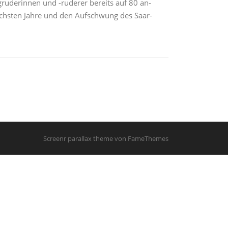
ruderinnen und -ruderer bereits auf 80 an­
nächsten Jahre und den Aufschwung des Saar­
Screenr parallax theme
von FameThemes