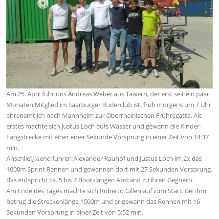
Am 25. April fuhr uns Andreas Weber aus Tawern, der erst seit ein paar
Monaten Mitglied im Saarburger Ruderclub ist, früh morgens um 7 Uhr
ehrenamtlich nach Mannheim zur Oberrheinischen Frühregatta. Als
erstes machte sich Justus Loch aufs Wasser und gewann die Kinder-
Langstrecke mit einer einer Sekunde Vorsprung in einer Zeit von 14:37
min.
Anschlieï¿½end fuhren Alexander Rauhof und Justus Loch im 2x das
1000m Sprint Rennen und gewannen dort mit 27 Sekunden Vorsprung,
das entspricht ca. 5 bis 7 Bootslängen Abstand zu ihren Gegnern.
Am Ende des Tages machte sich Roberto Gillen auf zum Start. Bei ihm
betrug die Streckenlänge 1500m und er gewann das Rennen mit 16
Sekunden Vorsprung in einer Zeit von 5:52 min.