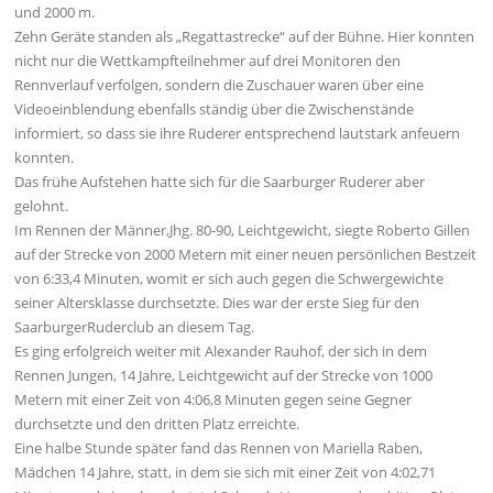
und 2000 m.
Zehn Geräte standen als „Regattastrecke“ auf der Bühne. Hier konnten
nicht nur die Wettkampfteilnehmer auf drei Monitoren den
Rennverlauf verfolgen, sondern die Zuschauer waren über eine
Videoeinblendung ebenfalls ständig über die Zwischenstände
informiert, so dass sie ihre Ruderer entsprechend lautstark anfeuern
konnten.
Das frühe Aufstehen hatte sich für die Saarburger Ruderer aber
gelohnt.
Im Rennen der Männer,Jhg. 80-90, Leichtgewicht, siegte Roberto Gillen
auf der Strecke von 2000 Metern mit einer neuen persönlichen Bestzeit
von 6:33,4 Minuten, womit er sich auch gegen die Schwergewichte
seiner Altersklasse durchsetzte. Dies war der erste Sieg für den
SaarburgerRuderclub an diesem Tag.
Es ging erfolgreich weiter mit Alexander Rauhof, der sich in dem
Rennen Jungen, 14 Jahre, Leichtgewicht auf der Strecke von 1000
Metern mit einer Zeit von 4:06,8 Minuten gegen seine Gegner
durchsetzte und den dritten Platz erreichte.
Eine halbe Stunde später fand das Rennen von Mariella Raben,
Mädchen 14 Jahre, statt, in dem sie sich mit einer Zeit von 4:02,71