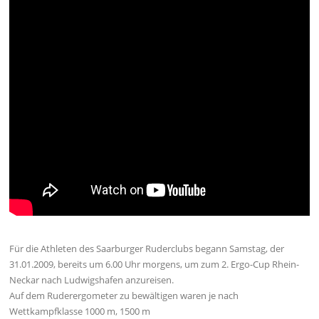
Für die Athleten des Saarburger Ruderclubs begann Samstag, der
31.01.2009, bereits um 6.00 Uhr morgens, um zum 2. Ergo-Cup Rhein-
Neckar nach Ludwigshafen anzureisen.
Auf dem Ruderergometer zu bewältigen waren je nach
Wettkampfklasse 1000 m, 1500 m